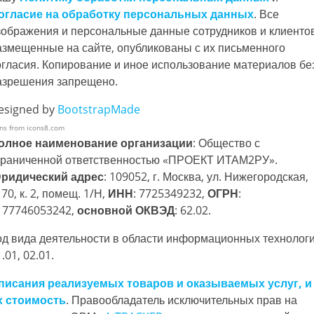
огласие на обработку персональных данных
. Все
зображения и персональные данные сотрудников и клиентов
азмещенные на сайте, опубликованы с их письменного
огласия. Копирование и иное использование материалов бе
азрешения запрещено.
esigned by
BootstrapMade
ons from icons8.com
олное наименование организации
: Общество с
граниченной ответственностью «ПРОЕКТ ИТАМ2РУ».
ридический адрес
: 109052, г. Москва, ул. Нижегородская,
 70, к. 2, помещ. 1/Н,
ИНН
: 7725349232,
ОГРН
:
177746053242,
основной ОКВЭД
: 62.02.
од вида деятельности в области информационных технологи
.01, 02.01.
писания реализуемых товаров и оказываемых услуг, и
х стоимость
. Правообладатель исключительных прав на